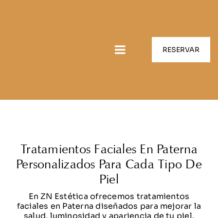
Saltar
al
contenido
Portada
»
Tratamientos faciales Paterna
RESERVAR
Tratamientos Faciales Paterna
Toggle
Navigation
Inicio
Conócenos
Aparatología avanzada
Tratamientos Faciales En Paterna
Personalizados Para Cada Tipo De
Servicios
Piel
Peluquería
En ZN Estética ofrecemos tratamientos
faciales en Paterna diseñados para mejorar la
salud, luminosidad y apariencia de tu piel.