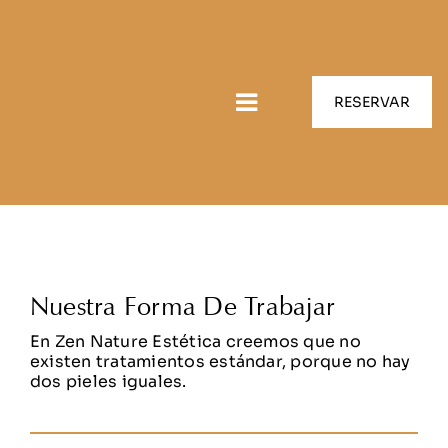
Saltar
al
contenido
Portada
»
Conócenos
RESERVAR
Conócenos
Toggle
Navigation
Inicio
Conócenos
Aparatología avanzada
Nuestra Forma De Trabajar
En Zen Nature Estética creemos que no
Servicios
existen tratamientos estándar, porque no hay
dos pieles iguales.
Peluquería